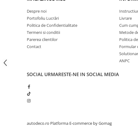
STICKERE PRINTATE
STICKERE UTILAJE AGRICOLE
Despre noi
Instructiu
Portofoliu Lucrări
Livrare
VANATOARE - PESCUIT
Politica de Confidentialitate
Cum cump
STICKERE PERSONALIZATE
Termeni si conditii
Metode de
PRODUSE PERSONALIZATE FIRME
Parerea clientilor
Politica de
CARTI DE VIZITA
Contact
Formular 
Solutionare
ECHIPAMENT DE LUCRU
ANPC
PERSONALIZAT
PLACUTE INFORMATIVE
SOCIAL
URMARESTE-NE IN SOCIAL MEDIA
BANNERE PERSONALIZATE
TRICOURI PERSONALIZATE
TRICOURI MĂRCI AUTO
TRICOURI AUDI
TRICOURI BMW
TRICOURI DACIA
autodeco.ro
Platforma E-commerce by Gomag
TRICOURI FORD