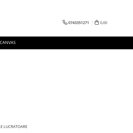
0743351271
0,00
 CANVAS
ILE LUCRATOARE