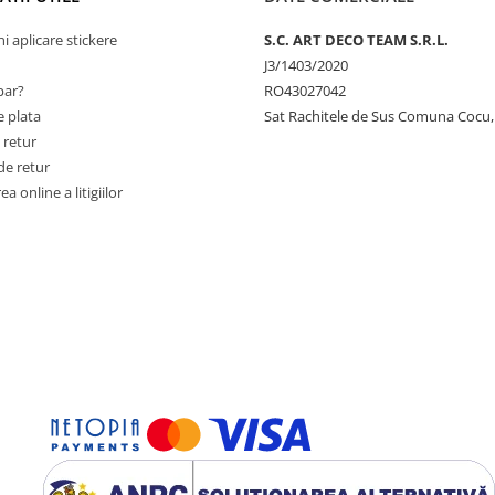
ni aplicare stickere
S.C. ART DECO TEAM S.R.L.
J3/1403/2020
ar?
RO43027042
 plata
Sat Rachitele de Sus Comuna Cocu,
 retur
de retur
a online a litigiilor