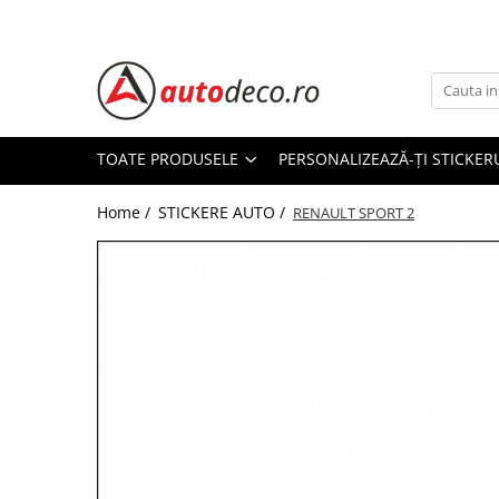
Toate Produsele
STICKERE AUTO
STICKERE MARCI AUTO
TOATE PRODUSELE
PERSONALIZEAZĂ-ȚI STICKER
ALFA ROMEO
Home /
STICKERE AUTO /
AUDI
RENAULT SPORT 2
BMW
CHEVROLET
CITROEN
DACIA
FIAT
FORD
HONDA
HYUNDAI
KIA