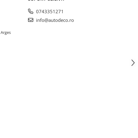
0743351271
info@autodeco.ro
 Arges