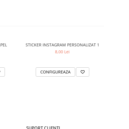
APEL
STICKER INSTAGRAM PERSONALIZAT 1
SET 2 ST
8,00 Lei
CONFIGUREAZA
AD
SUPORT CLIENTI