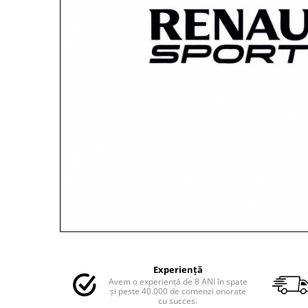
MAZDA
MERCEDES
OPEL
PEUGEOT
RENAULT
SEAT
SKODA
VOLKSWAGEN
VOLVO
STICKERE STALPI
STALPI MARCI AUTO
TOP VANZARI
STICKERE PARBRIZ
STICKERE STALPI SI GEAM MIC
Distribuie
pe
STICKERE CAMUFLAJ
Experiență
Facebook
Avem o experiență de 8 ANI în spate
STICKERE PENTRU FIRME
și peste 40.000 de comenzi onorate
cu succes.