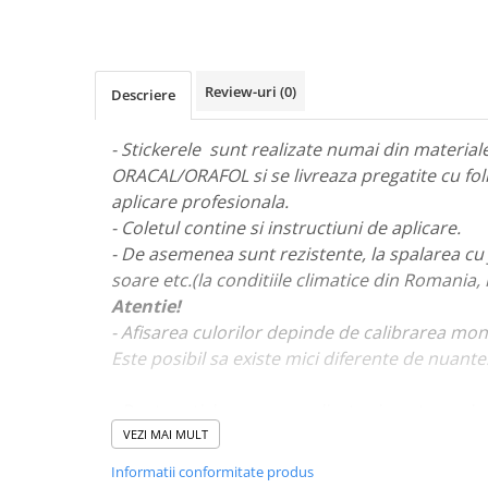
STICKERE MARI
STICKERE CAMIOANE
DAF
Review-uri
(0)
Descriere
IVECO
MAN
- Stickerele sunt realizate numai din materiale 
MERCEDES CAMIOANE
ORACAL/ORAFOL si se livreaza pregatite cu fol
RENAULT CAMIOANE
aplicare profesionala.
VOLVO CAMIOANE
- Coletul contine si instructiuni de aplicare.
STICKERE MOTO/ATV
- De asemenea sunt rezistente, la spalarea cu 
18+ STICKER
soare etc.(la conditiile climatice din Romania,
Atentie!
4X4/OFF ROAD STICKER
- Afisarea culorilor depinde de calibrarea mon
BABY ON BOARD
Este posibil sa existe mici diferente de nuante
CAR AUDIO
DIVERSE
- Pentru stickere personalizate si pentru a viz
va rugam sa ne contactati
aici!
VEZI MAI MULT
DRIFT
Informatii conformitate produs
LOW STICKERS