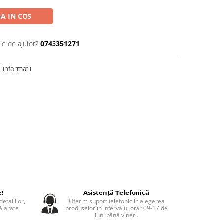
A IN COS
ie de ajutor?
0743351271
informatii
e!
Asistență Telefonică
etaliilor,
Oferim suport telefonic in alegerea
să arate
produselor în intervalul orar 09-17 de
luni până vineri.