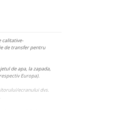
calitative-
ie de transfer pentru
jetul de apa, la zapada,
 respectiv Europa).
itorului/ecranului dvs.
.
ualiza portofoliul nostru