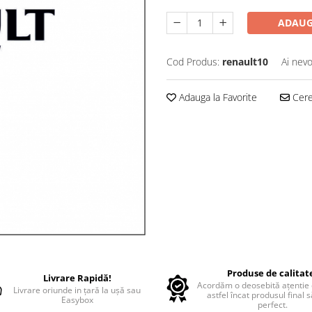
ADAUG
Cod Produs:
renault10
Ai nevo
Adauga la Favorite
Cere 
Produse de calitat
Livrare Rapidă!
Acordăm o deosebită ațentie d
Livrare oriunde in țară la ușă sau
astfel încat produsul final 
Easybox
perfect.