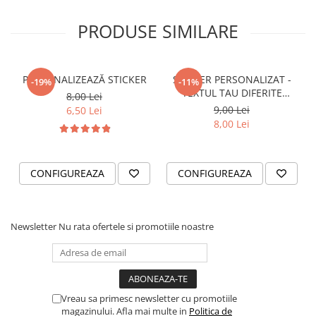
VANATOARE - PESCUIT
PRODUSE SIMILARE
PERSONALIZEAZĂ STICKER
STICKER PERSONALIZAT -
-19%
-11%
TEXTUL TAU DIFERITE
8,00 Lei
FONTURI
9,00 Lei
6,50 Lei
8,00 Lei
CONFIGUREAZA
CONFIGUREAZA
Newsletter
Nu rata ofertele si promotiile noastre
Vreau sa primesc newsletter cu promotiile
magazinului. Afla mai multe in
Politica de