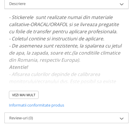
Descriere
PAUL WALKER STICKER
PENTRU FETE
- Stickerele sunt realizate numai din materiale
PRODUSE IN TRENDING
calitative-ORACAL/ORAFOL si se livreaza pregatite
cu folie de transfer pentru aplicare profesionala.
SETURI STICKERE
- Coletul contine si instructiuni de aplicare.
STICKERE CAPAC REZERVOR
- De asemenea sunt rezistente, la spalarea cu jetul
STICKERE CRĂCIUN
de apa, la zapada, soare etc.(la conditiile climatice
STICKERE CU ANIMALE
din Romania, respectiv Europa).
Atentie!
STICKERE GEAM MIC
- Afisarea culorilor depinde de calibrarea
STICKERE JDM
monitorului/ecranului dvs. Este posibil sa existe
STICKERE PENTRU CAPOTA
mici diferente de nuante.
VEZI MAI MULT
STICKERE PENTRU LATERALE
- Pentru stickere personalizate si pentru a vizualiza
Informatii conformitate produs
STICKERE PERSONALIZATE
portofoliul nostru va rugam sa ne contactati
aici!
STICKERE PRAGURI
Review-uri
(0)
STICKERE PRINTATE
STICKERE UTILAJE AGRICOLE