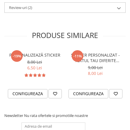
Review-uri
(2)
VANATOARE - PESCUIT
PRODUSE SIMILARE
PERSONALIZEAZĂ STICKER
STICKER PERSONALIZAT -
-19%
-11%
TEXTUL TAU DIFERITE
8,00 Lei
FONTURI
9,00 Lei
6,50 Lei
8,00 Lei
CONFIGUREAZA
CONFIGUREAZA
Newsletter
Nu rata ofertele si promotiile noastre