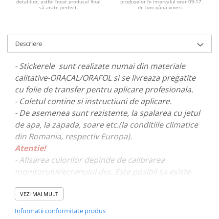
detaliilor, astfel încat produsul final
produselor în intervalul orar 09-17
PAUL WALKER STICKER
să arate perfect.
de luni până vineri.
PENTRU FETE
PRODUSE IN TRENDING
Descriere
SETURI STICKERE
- Stickerele sunt realizate numai din materiale
STICKERE CAPAC REZERVOR
calitative-ORACAL/ORAFOL si se livreaza pregatite
STICKERE CRĂCIUN
cu folie de transfer pentru aplicare profesionala.
STICKERE CU ANIMALE
- Coletul contine si instructiuni de aplicare.
- De asemenea sunt rezistente, la spalarea cu jetul
STICKERE GEAM MIC
de apa, la zapada, soare etc.(la conditiile climatice
STICKERE JDM
din Romania, respectiv Europa).
STICKERE PENTRU CAPOTA
Atentie!
STICKERE PENTRU LATERALE
- Afisarea culorilor depinde de calibrarea
monitorului/ecranului dvs. Este posibil sa existe
STICKERE PERSONALIZATE
mici diferente de nuante.
STICKERE PRAGURI
VEZI MAI MULT
STICKERE PRINTATE
- Pentru stickere personalizate si pentru a vizualiza
Informatii conformitate produs
portofoliul nostru va rugam sa ne contactati
aici!
STICKERE UTILAJE AGRICOLE