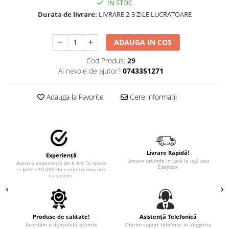
IN STOC
TRICOURI PESCUIT/VANATOARE
DAF
Durata de livrare:
LIVRARE 2-3 ZILE LUCRATOARE
TRICOURI SOFERI SI SOFERITE
IVECO
MAN
ADAUGA IN COS
MERCEDES CAMIOANE
Cod Produs:
29
RENAULT CAMIOANE
Ai nevoie de ajutor?
0743351271
VOLVO CAMIOANE
STICKERE MOTO/ATV
Adauga la Favorite
Cere informatii
18+ STICKER
4X4/OFF ROAD STICKER
BABY ON BOARD
Livrare Rapidă!
Experiență
CAR AUDIO
Livrare oriunde in țară la ușă sau
Avem o experiență de 8 ANI în spate
Easybox
și peste 40.000 de comenzi onorate
DIVERSE
cu succes.
DRIFT
LOW STICKERS
Produse de calitate!
Asistență Telefonică
PARASOLARE
Acordăm o deosebită ațentie
Oferim suport telefonic in alegerea