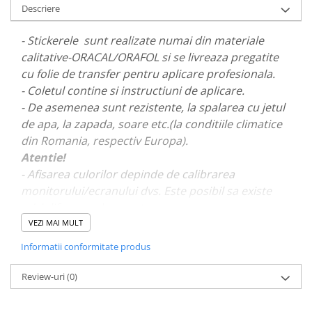
Descriere
PAUL WALKER STICKER
PENTRU FETE
- Stickerele sunt realizate numai din materiale
PRODUSE IN TRENDING
calitative-ORACAL/ORAFOL si se livreaza pregatite
cu folie de transfer pentru aplicare profesionala.
SETURI STICKERE
- Coletul contine si instructiuni de aplicare.
STICKERE CAPAC REZERVOR
- De asemenea sunt rezistente, la spalarea cu jetul
STICKERE CRĂCIUN
de apa, la zapada, soare etc.(la conditiile climatice
STICKERE CU ANIMALE
din Romania, respectiv Europa).
Atentie!
STICKERE GEAM MIC
- Afisarea culorilor depinde de calibrarea
STICKERE JDM
monitorului/ecranului dvs. Este posibil sa existe
STICKERE PENTRU CAPOTA
mici diferente de nuante.
VEZI MAI MULT
STICKERE PENTRU LATERALE
- Pentru stickere personalizate si pentru a vizualiza
Informatii conformitate produs
STICKERE PERSONALIZATE
portofoliul nostru va rugam sa ne contactati
aici!
STICKERE PRAGURI
Review-uri
(0)
STICKERE PRINTATE
STICKERE UTILAJE AGRICOLE