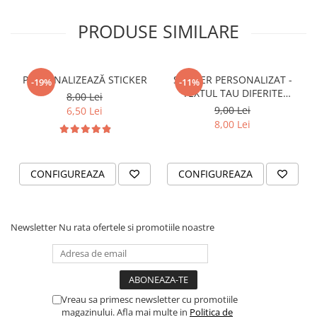
VANATOARE - PESCUIT
PRODUSE SIMILARE
PERSONALIZEAZĂ STICKER
STICKER PERSONALIZAT -
-19%
-11%
TEXTUL TAU DIFERITE
8,00 Lei
FONTURI
9,00 Lei
6,50 Lei
8,00 Lei
CONFIGUREAZA
CONFIGUREAZA
Newsletter
Nu rata ofertele si promotiile noastre
Vreau sa primesc newsletter cu promotiile
magazinului. Afla mai multe in
Politica de