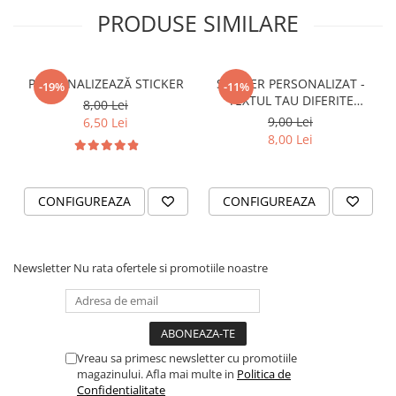
PRODUSE SIMILARE
VANATOARE - PESCUIT
PERSONALIZEAZĂ STICKER
STICKER PERSONALIZAT -
-19%
-11%
TEXTUL TAU DIFERITE
8,00 Lei
FONTURI
9,00 Lei
6,50 Lei
8,00 Lei
CONFIGUREAZA
CONFIGUREAZA
Newsletter
Nu rata ofertele si promotiile noastre
Vreau sa primesc newsletter cu promotiile
magazinului. Afla mai multe in
Politica de
Confidentialitate