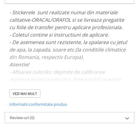
PAUL WALKER STICKER
- Stickerele sunt realizate numai din materiale
PENTRU FETE
calitative-ORACAL/ORAFOL si se livreaza pregatite
PRODUSE IN TRENDING
cu folie de transfer pentru aplicare profesionala.
SETURI STICKERE
- Coletul contine si instructiuni de aplicare.
- De asemenea sunt rezistente, la spalarea cu jetul
STICKERE CAPAC REZERVOR
de apa, la zapada, soare etc.(la conditiile climatice
STICKERE CRĂCIUN
din Romania, respectiv Europa).
STICKERE CU ANIMALE
Atentie!
- Afisarea culorilor depinde de calibrarea
STICKERE GEAM MIC
monitorului/ecranului dvs. Este posibil sa existe
STICKERE JDM
mici diferente de nuante.
STICKERE PENTRU CAPOTA
VEZI MAI MULT
STICKERE PENTRU LATERALE
- Pentru stickere personalizate si pentru a vizualiza
Informatii conformitate produs
portofoliul nostru va rugam sa ne contactati
aici!
STICKERE PERSONALIZATE
Review-uri
(0)
STICKERE PRAGURI
STICKERE PRINTATE
STICKERE UTILAJE AGRICOLE