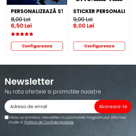
PERSONALIZEAZĂ STICKER
STICKER PERSONALIZAT 
8,00 Lei
9,00 Lei
6,50 Lei
8,00 Lei
Configureaza
Configureaza
Newsletter
Nu rata ofertele si promotiile noastre
Vreau sa primesc newsletter cu promotiile magazinului. Afla mai
multe in
Politica de Confidentialitate