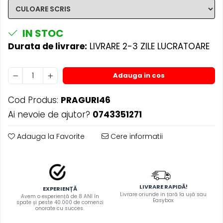
TRICOURI PESCUIT/VANATOARE
DAF
TRICOURI SOFERI SI SOFERITE
IVECO
IN STOC
MAN
Durata de livrare:
LIVRARE 2-3 ZILE LUCRATOARE
MERCEDES CAMIOANE
RENAULT CAMIOANE
Adauga in cos
VOLVO CAMIOANE
STICKERE MOTO/ATV
Cod Produs:
PRAGURI46
18+ STICKER
Ai nevoie de ajutor?
0743351271
4X4/OFF ROAD STICKER
Adauga la Favorite
Cere informatii
BABY ON BOARD
CAR AUDIO
DIVERSE
DRIFT
LIVRARE RAPIDĂ!
EXPERIENȚĂ
Livrare oriunde in țară la ușă sau
Avem o experiență de 8 ANI în
LOW STICKERS
Easybox
spate și peste 40.000 de comenzi
onorate cu succes.
PARASOLARE