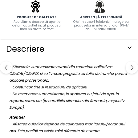
PAUL WALKER STICKER
PENTRU FETE
PRODUSE DE CALITATE!
ASISTENȚĂ TELEFONICĂ
Acordăm o deosebită ațentie
Oferim suport telefonic in alegerea
PRODUSE IN TRENDING
detaliilor, astfel încat produsul
produselor în intervalul orar 09-17
final să arate perfect.
de luni până vineri.
SETURI STICKERE
STICKERE CAPAC REZERVOR
Descriere
STICKERE CRĂCIUN
STICKERE CU ANIMALE
- Stickerele sunt realizate numai din materiale calitative-
STICKERE GEAM MIC
ORACAL/ORAFOL si se livreaza pregatite cu folie de transfer pentru
STICKERE JDM
aplicare profesionala.
- Coletul contine si instructiuni de aplicare.
STICKERE PENTRU CAPOTA
- De asemenea sunt rezistente, la spalarea cu jetul de apa, la
STICKERE PENTRU LATERALE
zapada, soare etc.(la conditiile climatice din Romania, respectiv
Europa).
STICKERE PERSONALIZATE
Atentie!
STICKERE PRAGURI
- Afisarea culorilor depinde de calibrarea monitorului/ecranului
STICKERE PRINTATE
dvs. Este posibil sa existe mici diferente de nuante.