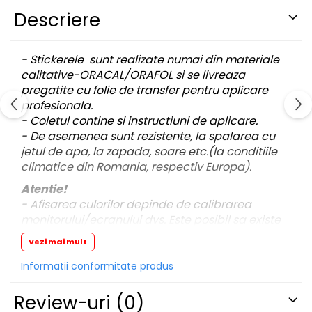
PARASOLARE
Descriere
PAUL WALKER STICKER
PENTRU FETE
- Stickerele sunt realizate numai din materiale
calitative-ORACAL/ORAFOL si se livreaza
PRODUSE IN TRENDING
pregatite cu folie de transfer pentru aplicare
SETURI STICKERE
profesionala.
- Coletul contine si instructiuni de aplicare.
STICKERE CAPAC REZERVOR
- De asemenea sunt rezistente, la spalarea cu
STICKERE CRĂCIUN
jetul de apa, la zapada, soare etc.(la conditiile
STICKERE CU ANIMALE
climatice din Romania, respectiv Europa).
STICKERE GEAM MIC
Atentie!
- Afisarea culorilor depinde de calibrarea
STICKERE JDM
monitorului/ecranului dvs. Este posibil sa existe
STICKERE PENTRU CAPOTA
mici diferente de nuante.
Vezi mai mult
STICKERE PENTRU LATERALE
- Pentru stickere personalizate si pentru a
Informatii conformitate produs
STICKERE PERSONALIZATE
vizualiza portofoliul nostru va rugam sa ne
STICKERE PRAGURI
contactati
aici!
Review-uri
(0)