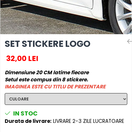
MAZDA
MERCEDES
OPEL
PEUGEOT
RENAULT
SEAT
SET STICKERE LOGO
SKODA
VOLKSWAGEN
32,00 LEI
VOLVO
STICKERE STALPI
Dimensiune 20 CM latime fiecare
STALPI MARCI AUTO
Setul este compus din 8 stickere.
IMAGINEA ESTE CU TITLU DE PREZENTARE
TOP VANZARI
STICKERE PARBRIZ
STICKERE STALPI SI GEAM MIC
IN STOC
STICKERE CAMUFLAJ
Durata de livrare:
LIVRARE 2-3 ZILE LUCRATOARE
STICKERE PENTRU FIRME