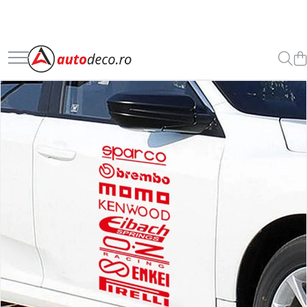
Toate Produsele
STICKERE AUTO
STICKERE MARCI AUTO
ALFA ROMEO
AUDI
BMW
CHEVROLET
CITROEN
DACIA
FIAT
FORD
HONDA
HYUNDAI
KIA