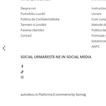
STICKERE PRINTATE
Despre noi
Instructiu
STICKERE UTILAJE AGRICOLE
Portofoliu Lucrări
Livrare
VANATOARE - PESCUIT
Politica de Confidentialitate
Cum cump
STICKERE PERSONALIZATE
Termeni si conditii
Metode de
PRODUSE PERSONALIZATE FIRME
Parerea clientilor
Politica de
CARTI DE VIZITA
Contact
Formular 
Solutionare
ECHIPAMENT DE LUCRU
ANPC
PERSONALIZAT
PLACUTE INFORMATIVE
SOCIAL
URMARESTE-NE IN SOCIAL MEDIA
BANNERE PERSONALIZATE
TRICOURI PERSONALIZATE
TRICOURI MĂRCI AUTO
TRICOURI AUDI
TRICOURI BMW
TRICOURI DACIA
autodeco.ro
Platforma E-commerce by Gomag
TRICOURI FORD