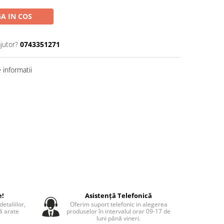
A IN COS
jutor?
0743351271
informatii
e!
Asistență Telefonică
etaliilor,
Oferim suport telefonic in alegerea
să arate
produselor în intervalul orar 09-17 de
luni până vineri.