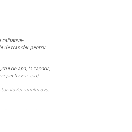
calitative-
ie de transfer pentru
jetul de apa, la zapada,
 respectiv Europa).
itorului/ecranului dvs.
.
ualiza portofoliul nostru