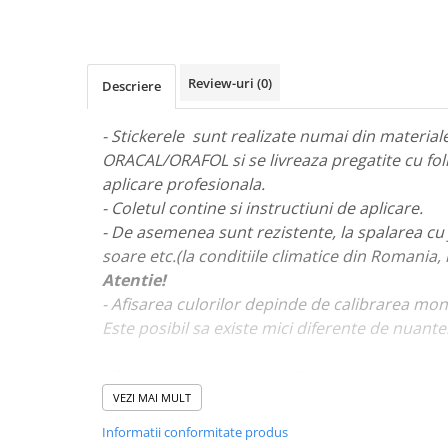
STICKERE MARI
STICKERE CAMIOANE
DAF
Review-uri
(0)
Descriere
IVECO
MAN
- Stickerele sunt realizate numai din materiale 
MERCEDES CAMIOANE
ORACAL/ORAFOL si se livreaza pregatite cu fol
RENAULT CAMIOANE
aplicare profesionala.
VOLVO CAMIOANE
- Coletul contine si instructiuni de aplicare.
STICKERE MOTO/ATV
- De asemenea sunt rezistente, la spalarea cu 
18+ STICKER
soare etc.(la conditiile climatice din Romania,
Atentie!
4X4/OFF ROAD STICKER
- Afisarea culorilor depinde de calibrarea mon
BABY ON BOARD
Este posibil sa existe mici diferente de nuante
CAR AUDIO
DIVERSE
- Pentru stickere personalizate si pentru a viz
va rugam sa ne contactati
aici!
VEZI MAI MULT
DRIFT
Informatii conformitate produs
LOW STICKERS