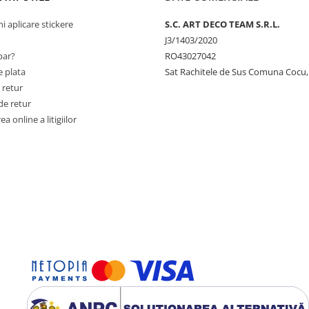
ni aplicare stickere
S.C. ART DECO TEAM S.R.L.
J3/1403/2020
ar?
RO43027042
 plata
Sat Rachitele de Sus Comuna Cocu,
 retur
de retur
a online a litigiilor