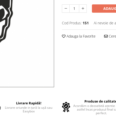
ADAUG
Cod Produs:
151
Ai nevoie de a
Adauga la Favorite
Cere 
Produse de calitat
Livrare Rapidă!
Acordăm o deosebită ațentie d
Livrare oriunde in țară la ușă sau
astfel încat produsul final 
Easybox
perfect.