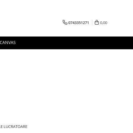
0743351271
0,00
 CANVAS
ILE LUCRATOARE