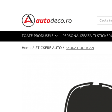
Toate Produsele
STICKERE AUTO
STICKERE MARCI AUTO
TOATE PRODUSELE
PERSONALIZEAZĂ-ȚI STICKER
ALFA ROMEO
Home /
STICKERE AUTO /
AUDI
SKODA HOOLIGAN
BMW
CHEVROLET
CITROEN
DACIA
FIAT
FORD
HONDA
HYUNDAI
KIA