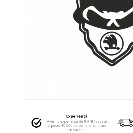
MAZDA
MERCEDES
OPEL
PEUGEOT
RENAULT
SEAT
SKODA
VOLKSWAGEN
VOLVO
STICKERE STALPI
STALPI MARCI AUTO
TOP VANZARI
STICKERE PARBRIZ
Distribuie
STICKERE STALPI SI GEAM MIC
pe
STICKERE CAMUFLAJ
Experiență
Facebook
Avem o experiență de 8 ANI în spate
STICKERE PENTRU FIRME
și peste 40.000 de comenzi onorate
cu succes.