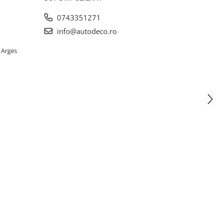
0743351271
info@autodeco.ro
 Arges