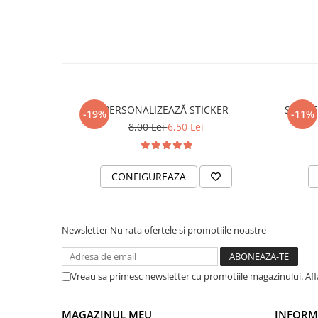
PARASOLARE
PAUL WALKER STICKER
PENTRU FETE
PRODUSE IN TRENDING
SETURI STICKERE
PERSONALIZEAZĂ STICKER
STICKE
-19%
-11%
STICKERE CAPAC REZERVOR
8,00 Lei
6,50 Lei
STICKERE CRĂCIUN
STICKERE CU ANIMALE
CONFIGUREAZA
STICKERE GEAM MIC
STICKERE JDM
Newsletter
Nu rata ofertele si promotiile noastre
STICKERE PENTRU CAPOTA
STICKERE PENTRU LATERALE
Vreau sa primesc newsletter cu promotiile magazinului. Af
STICKERE PERSONALIZATE
STICKERE PRAGURI
MAGAZINUL MEU
INFORMA