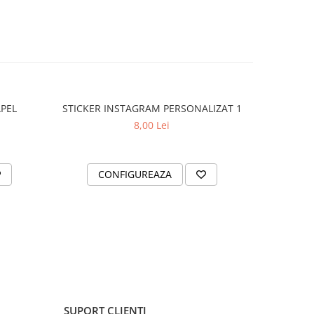
APEL
STICKER INSTAGRAM PERSONALIZAT 1
SET 2 ST
8,00 Lei
CONFIGUREAZA
AD
SUPORT CLIENTI