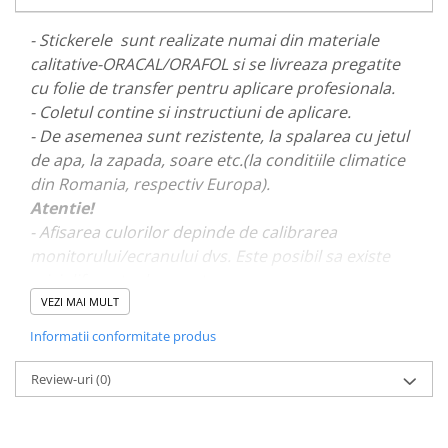
PARASOLARE
- Stickerele sunt realizate numai din materiale
PAUL WALKER STICKER
calitative-ORACAL/ORAFOL si se livreaza pregatite
PENTRU FETE
cu folie de transfer pentru aplicare profesionala.
- Coletul contine si instructiuni de aplicare.
PRODUSE IN TRENDING
- De asemenea sunt rezistente, la spalarea cu jetul
SETURI STICKERE
de apa, la zapada, soare etc.(la conditiile climatice
STICKERE CAPAC REZERVOR
din Romania, respectiv Europa).
STICKERE CRĂCIUN
Atentie!
- Afisarea culorilor depinde de calibrarea
STICKERE CU ANIMALE
monitorului/ecranului dvs. Este posibil sa existe
STICKERE GEAM MIC
mici diferente de nuante.
STICKERE JDM
VEZI MAI MULT
- Pentru stickere personalizate si pentru a vizualiza
STICKERE PENTRU CAPOTA
Informatii conformitate produs
portofoliul nostru va rugam sa ne contactati
aici!
STICKERE PENTRU LATERALE
Review-uri
(0)
STICKERE PERSONALIZATE
STICKERE PRAGURI