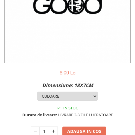
MAZDA
MERCEDES
OPEL
PEUGEOT
RENAULT
SEAT
SKODA
VOLKSWAGEN
VOLVO
STICKERE STALPI
8,00 Lei
STALPI MARCI AUTO
Dimensiune: 18X7CM
TOP VANZARI
STICKERE PARBRIZ
STICKERE STALPI SI GEAM MIC
IN STOC
Durata de livrare:
LIVRARE 2-3 ZILE LUCRATOARE
STICKERE CAMUFLAJ
STICKERE PENTRU FIRME
ADAUGA IN COS