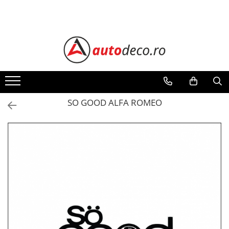
Toate Produsele
STICKERE AUTO
STICKERE MARCI AUTO
ALFA ROMEO
AUDI
SO GOOD ALFA ROMEO
BMW
CHEVROLET
CITROEN
DACIA
FIAT
FORD
HONDA
HYUNDAI
KIA