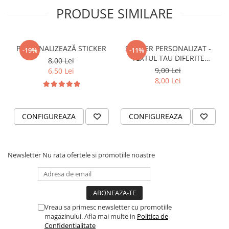
STICKERE PRINTATE
PRODUSE SIMILARE
STICKERE UTILAJE AGRICOLE
VANATOARE - PESCUIT
PERSONALIZEAZĂ STICKER
STICKER PERSONALIZAT -
STICKERE PERSONALIZATE
-19%
-11%
TEXTUL TAU DIFERITE
8,00 Lei
PRODUSE PERSONALIZATE FIRME
FONTURI
9,00 Lei
6,50 Lei
CARTI DE VIZITA
8,00 Lei
ECHIPAMENT DE LUCRU
PERSONALIZAT
CONFIGUREAZA
CONFIGUREAZA
PLACUTE INFORMATIVE
BANNERE PERSONALIZATE
TRICOURI PERSONALIZATE
Newsletter
Nu rata ofertele si promotiile noastre
TRICOURI MĂRCI AUTO
TRICOURI AUDI
TRICOURI BMW
TRICOURI DACIA
Vreau sa primesc newsletter cu promotiile
magazinului. Afla mai multe in
Politica de
TRICOURI FORD
Confidentialitate