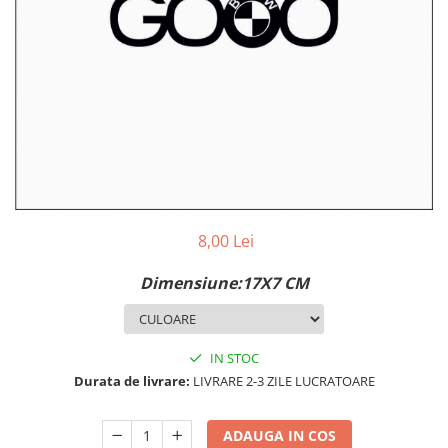
MAZDA
MERCEDES
OPEL
PEUGEOT
RENAULT
SEAT
SKODA
VOLKSWAGEN
VOLVO
STICKERE STALPI
8,00 Lei
STALPI MARCI AUTO
Dimensiune:17X7 CM
TOP VANZARI
STICKERE PARBRIZ
STICKERE STALPI SI GEAM MIC
IN STOC
Durata de livrare:
LIVRARE 2-3 ZILE LUCRATOARE
STICKERE CAMUFLAJ
STICKERE PENTRU FIRME
ADAUGA IN COS