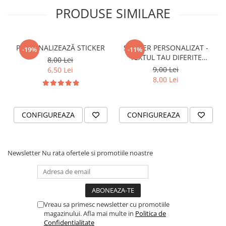
STICKERE PRINTATE
PRODUSE SIMILARE
STICKERE UTILAJE AGRICOLE
VANATOARE - PESCUIT
PERSONALIZEAZĂ STICKER
STICKER PERSONALIZAT -
STICKERE PERSONALIZATE
-19%
-11%
TEXTUL TAU DIFERITE
8,00 Lei
PRODUSE PERSONALIZATE FIRME
FONTURI
9,00 Lei
6,50 Lei
CARTI DE VIZITA
8,00 Lei
ECHIPAMENT DE LUCRU
PERSONALIZAT
CONFIGUREAZA
CONFIGUREAZA
PLACUTE INFORMATIVE
BANNERE PERSONALIZATE
TRICOURI PERSONALIZATE
Newsletter
Nu rata ofertele si promotiile noastre
TRICOURI MĂRCI AUTO
TRICOURI AUDI
TRICOURI BMW
TRICOURI DACIA
Vreau sa primesc newsletter cu promotiile
magazinului. Afla mai multe in
Politica de
TRICOURI FORD
Confidentialitate