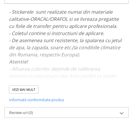
PARASOLARE
- Stickerele sunt realizate numai din materiale
PAUL WALKER STICKER
calitative-ORACAL/ORAFOL si se livreaza pregatite
PENTRU FETE
cu folie de transfer pentru aplicare profesionala.
- Coletul contine si instructiuni de aplicare.
PRODUSE IN TRENDING
- De asemenea sunt rezistente, la spalarea cu jetul
SETURI STICKERE
de apa, la zapada, soare etc.(la conditiile climatice
STICKERE CAPAC REZERVOR
din Romania, respectiv Europa).
STICKERE CRĂCIUN
Atentie!
- Afisarea culorilor depinde de calibrarea
STICKERE CU ANIMALE
monitorului/ecranului dvs. Este posibil sa existe
STICKERE GEAM MIC
mici diferente de nuante.
STICKERE JDM
VEZI MAI MULT
- Pentru stickere personalizate si pentru a vizualiza
STICKERE PENTRU CAPOTA
Informatii conformitate produs
portofoliul nostru va rugam sa ne contactati
aici!
STICKERE PENTRU LATERALE
Review-uri
(0)
STICKERE PERSONALIZATE
STICKERE PRAGURI