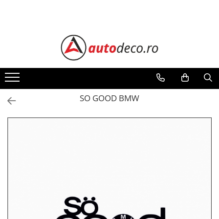
Toate Produsele
STICKERE AUTO
STICKERE MARCI AUTO
ALFA ROMEO
AUDI
SO GOOD BMW
BMW
CHEVROLET
CITROEN
DACIA
FIAT
FORD
HONDA
HYUNDAI
KIA