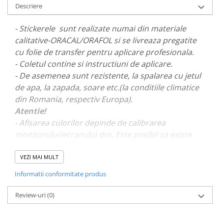
Descriere
PAUL WALKER STICKER
PENTRU FETE
- Stickerele sunt realizate numai din materiale
PRODUSE IN TRENDING
calitative-ORACAL/ORAFOL si se livreaza pregatite
cu folie de transfer pentru aplicare profesionala.
SETURI STICKERE
- Coletul contine si instructiuni de aplicare.
STICKERE CAPAC REZERVOR
- De asemenea sunt rezistente, la spalarea cu jetul
STICKERE CRĂCIUN
de apa, la zapada, soare etc.(la conditiile climatice
STICKERE CU ANIMALE
din Romania, respectiv Europa).
Atentie!
STICKERE GEAM MIC
- Afisarea culorilor depinde de calibrarea
STICKERE JDM
monitorului/ecranului dvs. Este posibil sa existe
STICKERE PENTRU CAPOTA
mici diferente de nuante.
VEZI MAI MULT
STICKERE PENTRU LATERALE
- Pentru stickere personalizate si pentru a vizualiza
Informatii conformitate produs
STICKERE PERSONALIZATE
portofoliul nostru va rugam sa ne contactati
aici!
STICKERE PRAGURI
Review-uri
(0)
STICKERE PRINTATE
STICKERE UTILAJE AGRICOLE