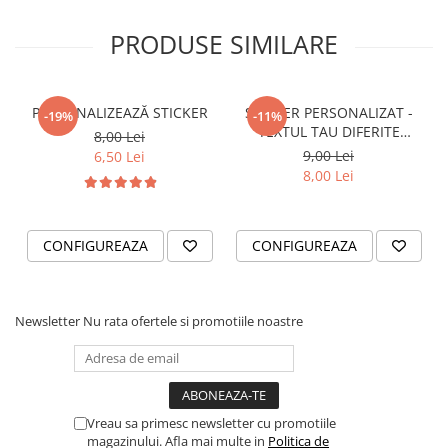
VANATOARE - PESCUIT
PRODUSE SIMILARE
PERSONALIZEAZĂ STICKER
STICKER PERSONALIZAT -
-19%
-11%
TEXTUL TAU DIFERITE
8,00 Lei
FONTURI
9,00 Lei
6,50 Lei
8,00 Lei
CONFIGUREAZA
CONFIGUREAZA
Newsletter
Nu rata ofertele si promotiile noastre
Vreau sa primesc newsletter cu promotiile
magazinului. Afla mai multe in
Politica de