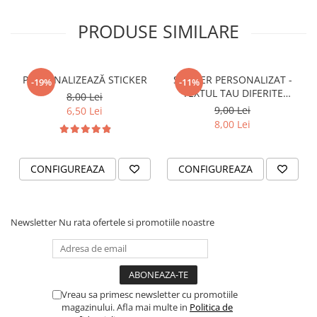
VANATOARE - PESCUIT
PRODUSE SIMILARE
PERSONALIZEAZĂ STICKER
STICKER PERSONALIZAT -
-19%
-11%
TEXTUL TAU DIFERITE
8,00 Lei
FONTURI
9,00 Lei
6,50 Lei
8,00 Lei
CONFIGUREAZA
CONFIGUREAZA
Newsletter
Nu rata ofertele si promotiile noastre
Vreau sa primesc newsletter cu promotiile
magazinului. Afla mai multe in
Politica de