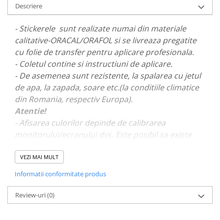
Descriere
PAUL WALKER STICKER
PENTRU FETE
- Stickerele sunt realizate numai din materiale
PRODUSE IN TRENDING
calitative-ORACAL/ORAFOL si se livreaza pregatite
cu folie de transfer pentru aplicare profesionala.
SETURI STICKERE
- Coletul contine si instructiuni de aplicare.
STICKERE CAPAC REZERVOR
- De asemenea sunt rezistente, la spalarea cu jetul
STICKERE CRĂCIUN
de apa, la zapada, soare etc.(la conditiile climatice
STICKERE CU ANIMALE
din Romania, respectiv Europa).
Atentie!
STICKERE GEAM MIC
- Afisarea culorilor depinde de calibrarea
STICKERE JDM
monitorului/ecranului dvs. Este posibil sa existe
STICKERE PENTRU CAPOTA
mici diferente de nuante.
VEZI MAI MULT
STICKERE PENTRU LATERALE
- Pentru stickere personalizate si pentru a vizualiza
Informatii conformitate produs
STICKERE PERSONALIZATE
portofoliul nostru va rugam sa ne contactati
aici!
STICKERE PRAGURI
Review-uri
(0)
STICKERE PRINTATE
STICKERE UTILAJE AGRICOLE