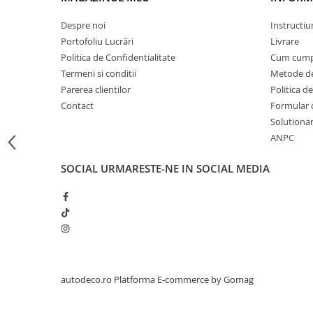
STICKERE PRINTATE
STICKERE UTILAJE AGRICOLE
Despre noi
Instructiu
Portofoliu Lucrări
Livrare
VANATOARE - PESCUIT
Politica de Confidentialitate
Cum cump
STICKERE PERSONALIZATE
Termeni si conditii
Metode de
PRODUSE PERSONALIZATE FIRME
Parerea clientilor
Politica de
CARTI DE VIZITA
Contact
Formular 
Solutionare
ECHIPAMENT DE LUCRU
ANPC
PERSONALIZAT
PLACUTE INFORMATIVE
SOCIAL
URMARESTE-NE IN SOCIAL MEDIA
BANNERE PERSONALIZATE
TRICOURI PERSONALIZATE
TRICOURI MĂRCI AUTO
TRICOURI AUDI
TRICOURI BMW
TRICOURI DACIA
autodeco.ro
Platforma E-commerce by Gomag
TRICOURI FORD