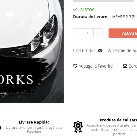
IN STOC
Durata de livrare:
LIVRARE 2-3 Z
ADAUG
Cod Produs:
39
Ai nevoie de aj
Adauga la Favorite
Cere 
Produse de calitat
Livrare Rapidă!
Acordăm o deosebită ațentie d
Livrare oriunde in țară la ușă sau
astfel încat produsul final 
Easybox
perfect.