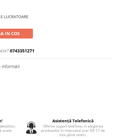
ILE LUCRATOARE
A IN COS
utor?
0743351271
informatii
e!
Asistență Telefonică
etaliilor,
Oferim suport telefonic in alegerea
să arate
produselor în intervalul orar 09-17 de
luni până vineri.