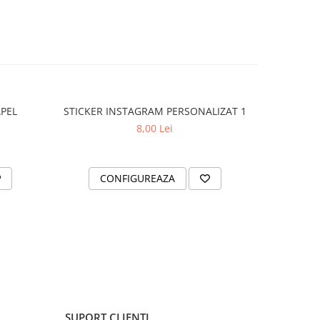
APEL
STICKER INSTAGRAM PERSONALIZAT 1
SET 2 ST
8,00 Lei
CONFIGUREAZA
AD
SUPORT CLIENTI