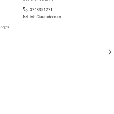
0743351271
info@autodeco.ro
 Arges