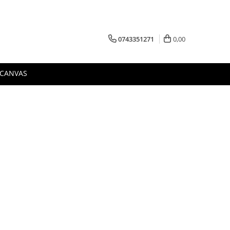
0743351271
0,00
 CANVAS