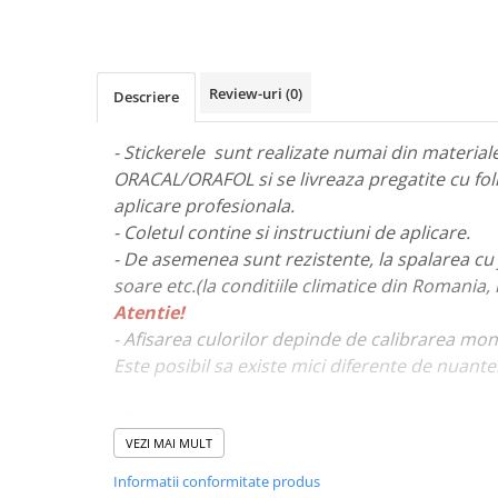
STICKERE MARI
STICKERE CAMIOANE
DAF
Review-uri
(0)
Descriere
IVECO
MAN
- Stickerele sunt realizate numai din materiale 
MERCEDES CAMIOANE
ORACAL/ORAFOL si se livreaza pregatite cu fol
RENAULT CAMIOANE
aplicare profesionala.
VOLVO CAMIOANE
- Coletul contine si instructiuni de aplicare.
STICKERE MOTO/ATV
- De asemenea sunt rezistente, la spalarea cu 
18+ STICKER
soare etc.(la conditiile climatice din Romania,
Atentie!
4X4/OFF ROAD STICKER
- Afisarea culorilor depinde de calibrarea mon
BABY ON BOARD
Este posibil sa existe mici diferente de nuante
CAR AUDIO
DIVERSE
- Pentru stickere personalizate si pentru a viz
va rugam sa ne contactati
aici!
VEZI MAI MULT
DRIFT
Informatii conformitate produs
LOW STICKERS