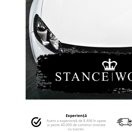
MAZDA
MERCEDES
OPEL
PEUGEOT
RENAULT
SEAT
SKODA
VOLKSWAGEN
VOLVO
STICKERE STALPI
STALPI MARCI AUTO
TOP VANZARI
STICKERE PARBRIZ
STICKERE STALPI SI GEAM MIC
Distribuie
pe
STICKERE CAMUFLAJ
Experiență
Facebook
Avem o experiență de 8 ANI în spate
STICKERE PENTRU FIRME
și peste 40.000 de comenzi onorate
cu succes.