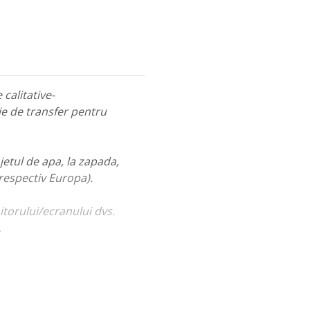
calitative-
ie de transfer pentru
jetul de apa, la zapada,
 respectiv Europa).
itorului/ecranului dvs.
.
ualiza portofoliul nostru