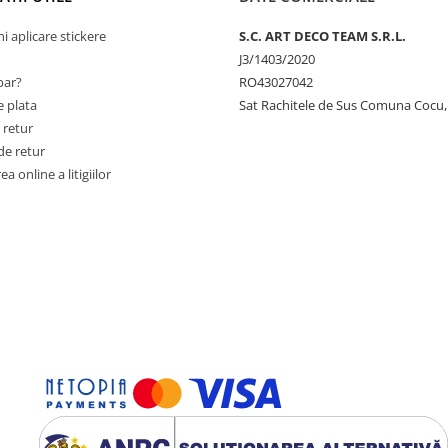
ni aplicare stickere
S.C. ART DECO TEAM S.R.L.
J3/1403/2020
ar?
RO43027042
 plata
Sat Rachitele de Sus Comuna Cocu,
 retur
de retur
a online a litigiilor