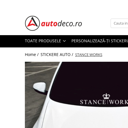
Toate Produsele
STICKERE AUTO
STICKERE MARCI AUTO
TOATE PRODUSELE
PERSONALIZEAZĂ-ȚI STICKER
ALFA ROMEO
Home /
STICKERE AUTO /
AUDI
STANCE WORKS
BMW
CHEVROLET
CITROEN
DACIA
FIAT
FORD
HONDA
HYUNDAI
KIA