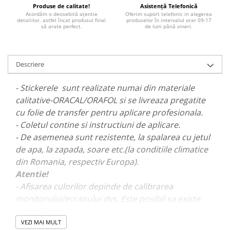
PAUL WALKER STICKER
Produse de calitate!
Asistență Telefonică
Acordăm o deosebită ațentie
Oferim suport telefonic in alegerea
detaliilor, astfel încat produsul final
produselor în intervalul orar 09-17
PENTRU FETE
să arate perfect.
de luni până vineri.
PRODUSE IN TRENDING
SETURI STICKERE
Descriere
STICKERE CAPAC REZERVOR
STICKERE CRĂCIUN
- Stickerele sunt realizate numai din materiale
calitative-ORACAL/ORAFOL si se livreaza pregatite
STICKERE CU ANIMALE
cu folie de transfer pentru aplicare profesionala.
STICKERE GEAM MIC
- Coletul contine si instructiuni de aplicare.
STICKERE JDM
- De asemenea sunt rezistente, la spalarea cu jetul
de apa, la zapada, soare etc.(la conditiile climatice
STICKERE PENTRU CAPOTA
din Romania, respectiv Europa).
STICKERE PENTRU LATERALE
Atentie!
STICKERE PERSONALIZATE
- Afisarea culorilor depinde de calibrarea
STICKERE PRAGURI
monitorului/ecranului dvs. Este posibil sa existe
mici diferente de nuante.
STICKERE PRINTATE
VEZI MAI MULT
STICKERE UTILAJE AGRICOLE