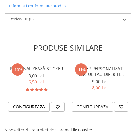
- Pentru stickere personalizate si pentru a vizualiza
Informatii conformitate produs
VANATOARE - PESCUIT
portofoliul nostru va rugam sa ne contactati
aici!
Review-uri
(0)
PRODUSE SIMILARE
PERSONALIZEAZĂ STICKER
STICKER PERSONALIZAT -
-19%
-11%
TEXTUL TAU DIFERITE
8,00 Lei
FONTURI
9,00 Lei
6,50 Lei
8,00 Lei
CONFIGUREAZA
CONFIGUREAZA
Newsletter
Nu rata ofertele si promotiile noastre