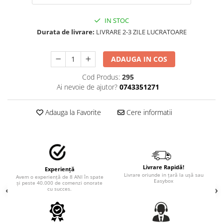
TRICOURI PESCUIT/VANATOARE
DAF
IN STOC
TRICOURI SOFERI SI SOFERITE
IVECO
Durata de livrare:
LIVRARE 2-3 ZILE LUCRATOARE
MAN
MERCEDES CAMIOANE
ADAUGA IN COS
RENAULT CAMIOANE
Cod Produs:
295
VOLVO CAMIOANE
Ai nevoie de ajutor?
0743351271
STICKERE MOTO/ATV
18+ STICKER
Adauga la Favorite
Cere informatii
4X4/OFF ROAD STICKER
BABY ON BOARD
CAR AUDIO
DIVERSE
Livrare Rapidă!
Experiență
Livrare oriunde in țară la ușă sau
Avem o experiență de 8 ANI în spate
Easybox
DRIFT
și peste 40.000 de comenzi onorate
cu succes.
LOW STICKERS
PARASOLARE