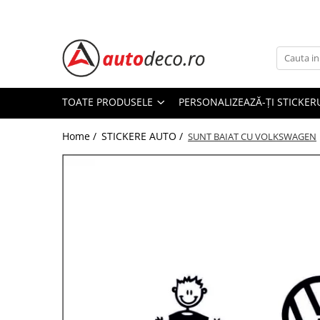
Toate Produsele
STICKERE AUTO
STICKERE MARCI AUTO
TOATE PRODUSELE
PERSONALIZEAZĂ-ȚI STICKER
ALFA ROMEO
Home /
STICKERE AUTO /
AUDI
SUNT BAIAT CU VOLKSWAGEN
BMW
CHEVROLET
CITROEN
DACIA
FIAT
FORD
HONDA
HYUNDAI
KIA