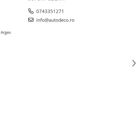
0743351271
info@autodeco.ro
 Arges