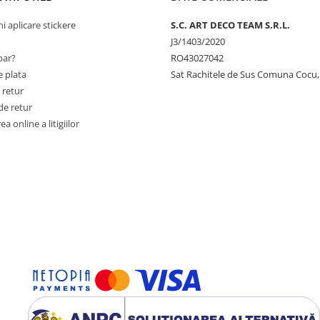
ni aplicare stickere
S.C. ART DECO TEAM S.R.L.
J3/1403/2020
ar?
RO43027042
 plata
Sat Rachitele de Sus Comuna Cocu,
 retur
de retur
a online a litigiilor