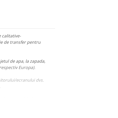
calitative-
ie de transfer pentru
jetul de apa, la zapada,
 respectiv Europa).
itorului/ecranului dvs.
.
ualiza portofoliul nostru