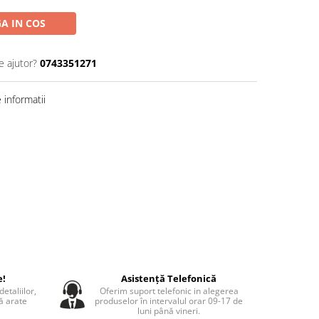
A IN COS
e ajutor?
0743351271
informatii
e!
Asistență Telefonică
etaliilor,
Oferim suport telefonic in alegerea
să arate
produselor în intervalul orar 09-17 de
luni până vineri.