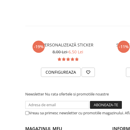
PARASOLARE
PAUL WALKER STICKER
PENTRU FETE
PRODUSE IN TRENDING
SETURI STICKERE
PERSONALIZEAZĂ STICKER
STICKE
-19%
-11%
STICKERE CAPAC REZERVOR
8,00 Lei
6,50 Lei
STICKERE CRĂCIUN
STICKERE CU ANIMALE
CONFIGUREAZA
STICKERE GEAM MIC
STICKERE JDM
Newsletter
Nu rata ofertele si promotiile noastre
STICKERE PENTRU CAPOTA
STICKERE PENTRU LATERALE
Vreau sa primesc newsletter cu promotiile magazinului. Af
STICKERE PERSONALIZATE
STICKERE PRAGURI
MAGAZINUL MEU
INFORMA