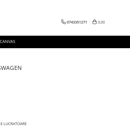
0743351271
0,00
 CANVAS
KSWAGEN
ILE LUCRATOARE