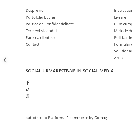
STICKERE PRINTATE
Despre noi
Instructiu
STICKERE UTILAJE AGRICOLE
Portofoliu Lucrări
Livrare
VANATOARE - PESCUIT
Politica de Confidentialitate
Cum cump
STICKERE PERSONALIZATE
Termeni si conditii
Metode de
PRODUSE PERSONALIZATE FIRME
Parerea clientilor
Politica de
CARTI DE VIZITA
Contact
Formular 
Solutionare
ECHIPAMENT DE LUCRU
ANPC
PERSONALIZAT
PLACUTE INFORMATIVE
SOCIAL
URMARESTE-NE IN SOCIAL MEDIA
BANNERE PERSONALIZATE
TRICOURI PERSONALIZATE
TRICOURI MĂRCI AUTO
TRICOURI AUDI
TRICOURI BMW
TRICOURI DACIA
autodeco.ro
Platforma E-commerce by Gomag
TRICOURI FORD