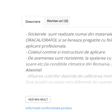
STICKERE MARI
STICKERE CAMIOANE
DAF
Review-uri
(0)
Descriere
IVECO
MAN
- Stickerele sunt realizate numai din materiale 
MERCEDES CAMIOANE
ORACAL/ORAFOL si se livreaza pregatite cu fol
RENAULT CAMIOANE
aplicare profesionala.
VOLVO CAMIOANE
- Coletul contine si instructiuni de aplicare.
STICKERE MOTO/ATV
- De asemenea sunt rezistente, la spalarea cu 
18+ STICKER
soare etc.(la conditiile climatice din Romania,
Atentie!
4X4/OFF ROAD STICKER
- Afisarea culorilor depinde de calibrarea mon
BABY ON BOARD
Este posibil sa existe mici diferente de nuante
CAR AUDIO
DIVERSE
- Pentru stickere personalizate si pentru a viz
va rugam sa ne contactati
aici!
VEZI MAI MULT
DRIFT
Informatii conformitate produs
LOW STICKERS