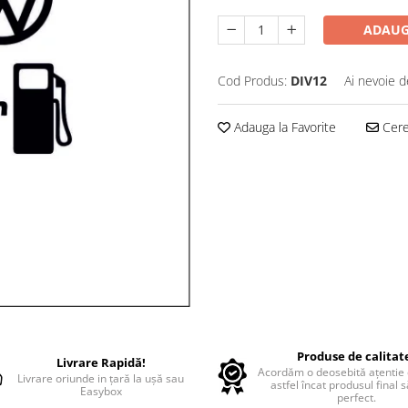
ADAUG
Cod Produs:
DIV12
Ai nevoie d
Adauga la Favorite
Cere 
Produse de calitat
Livrare Rapidă!
Acordăm o deosebită ațentie d
Livrare oriunde in țară la ușă sau
astfel încat produsul final 
Easybox
perfect.