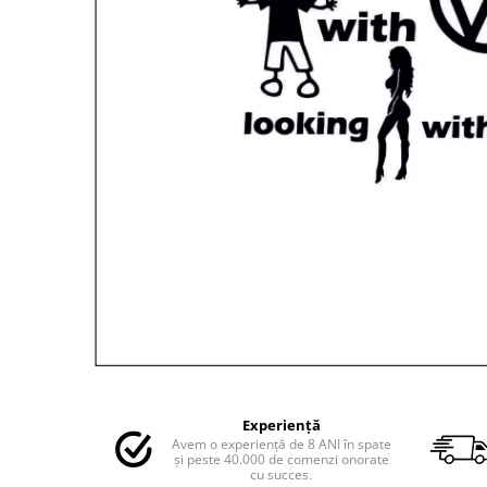
MAZDA
MERCEDES
OPEL
PEUGEOT
RENAULT
SEAT
SKODA
VOLKSWAGEN
VOLVO
STICKERE STALPI
STALPI MARCI AUTO
TOP VANZARI
STICKERE PARBRIZ
Distribuie
STICKERE STALPI SI GEAM MIC
pe
STICKERE CAMUFLAJ
Experiență
Facebook
Avem o experiență de 8 ANI în spate
STICKERE PENTRU FIRME
și peste 40.000 de comenzi onorate
cu succes.