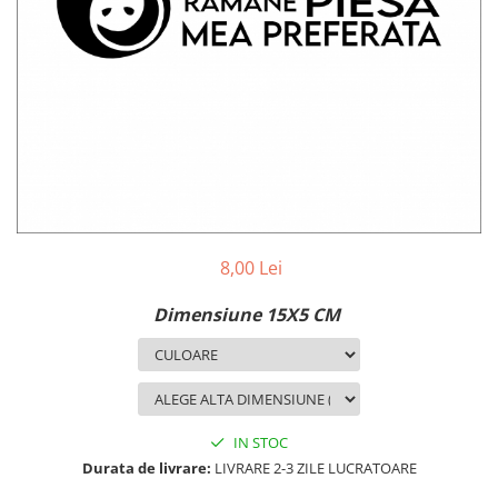
MAZDA
MERCEDES
OPEL
PEUGEOT
RENAULT
SEAT
SKODA
VOLKSWAGEN
VOLVO
STICKERE STALPI
8,00 Lei
STALPI MARCI AUTO
Dimensiune 15X5 CM
TOP VANZARI
STICKERE PARBRIZ
STICKERE STALPI SI GEAM MIC
STICKERE CAMUFLAJ
IN STOC
STICKERE PENTRU FIRME
Durata de livrare:
LIVRARE 2-3 ZILE LUCRATOARE