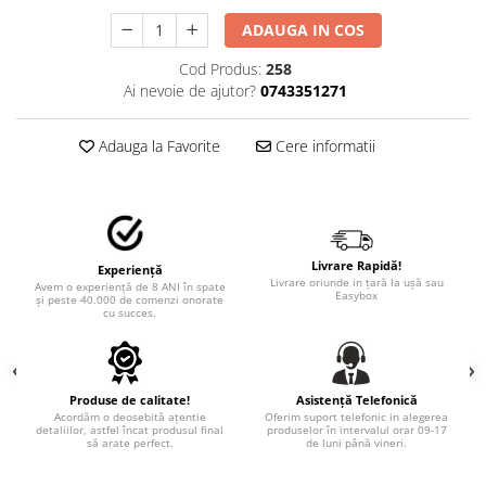
STICKERE MARI
ADAUGA IN COS
STICKERE CAMIOANE
DAF
Cod Produs:
258
Ai nevoie de ajutor?
0743351271
IVECO
MAN
Adauga la Favorite
Cere informatii
MERCEDES CAMIOANE
RENAULT CAMIOANE
VOLVO CAMIOANE
STICKERE MOTO/ATV
Livrare Rapidă!
18+ STICKER
Experiență
Livrare oriunde in țară la ușă sau
Avem o experiență de 8 ANI în spate
Easybox
și peste 40.000 de comenzi onorate
4X4/OFF ROAD STICKER
cu succes.
BABY ON BOARD
CAR AUDIO
Produse de calitate!
Asistență Telefonică
DIVERSE
Acordăm o deosebită ațentie
Oferim suport telefonic in alegerea
detaliilor, astfel încat produsul final
produselor în intervalul orar 09-17
DRIFT
să arate perfect.
de luni până vineri.
LOW STICKERS