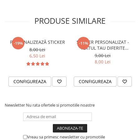
STICKERE PRINTATE
STICKERE UTILAJE AGRICOLE
PRODUSE SIMILARE
VANATOARE - PESCUIT
STICKERE PERSONALIZATE
PRODUSE PERSONALIZATE FIRME
PERSONALIZEAZĂ STICKER
STICKER PERSONALIZAT -
-19%
-11%
CARTI DE VIZITA
TEXTUL TAU DIFERITE
8,00 Lei
FONTURI
9,00 Lei
6,50 Lei
ECHIPAMENT DE LUCRU
8,00 Lei
PERSONALIZAT
PLACUTE INFORMATIVE
CONFIGUREAZA
CONFIGUREAZA
BANNERE PERSONALIZATE
TRICOURI PERSONALIZATE
TRICOURI MĂRCI AUTO
Newsletter
Nu rata ofertele si promotiile noastre
TRICOURI AUDI
TRICOURI BMW
TRICOURI DACIA
TRICOURI FORD
Vreau sa primesc newsletter cu promotiile