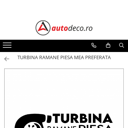
Toate Produsele
STICKERE AUTO
STICKERE MARCI AUTO
ALFA ROMEO
AUDI
TURBINA RAMANE PIESA MEA PREFERATA
BMW
CHEVROLET
CITROEN
DACIA
FIAT
FORD
HONDA
HYUNDAI
KIA