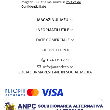
TRICOURI HONDA
magazinului. Afla mai multe in
Politica de
Confidentialitate
TRICOURI MERCEDES
TRICOURI OPEL
TRICOURI PEUGEOT
MAGAZINUL MEU
TRICOURI RENAULT
INFORMATII UTILE
TRICOURI SEAT
TRICOURI SKODA
DATE COMERCIALE
TRICOURI VOLKSWAGEN
SUPORT CLIENTI
TRICOURI VOLVO
PENTRU PASIONATII AUTO
0743351271
TRICOURI AMUZANTE
info@autodeco.ro
SOCIAL
URMARESTE-NE IN SOCIAL MEDIA
TRICOURI ANIVERSARE
TRICOURI CU MESAJE
TRICOURI CU PROFESII
TRICOURI CUPLURI/TINERI
CASATORITI
TRICOURI DAMA