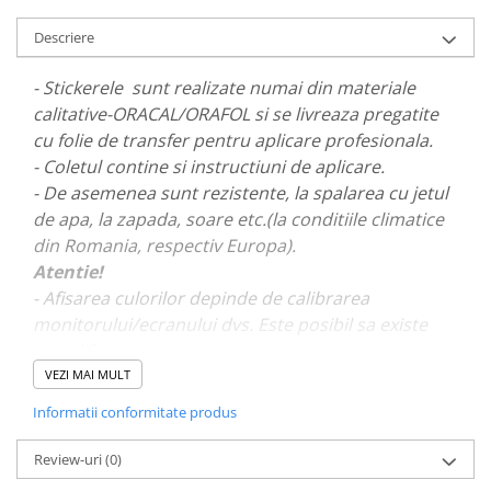
PARASOLARE
Descriere
PAUL WALKER STICKER
- Stickerele sunt realizate numai din materiale
PENTRU FETE
calitative-ORACAL/ORAFOL si se livreaza pregatite
PRODUSE IN TRENDING
cu folie de transfer pentru aplicare profesionala.
SETURI STICKERE
- Coletul contine si instructiuni de aplicare.
STICKERE CAPAC REZERVOR
- De asemenea sunt rezistente, la spalarea cu jetul
de apa, la zapada, soare etc.(la conditiile climatice
STICKERE CRĂCIUN
din Romania, respectiv Europa).
STICKERE CU ANIMALE
Atentie!
STICKERE GEAM MIC
- Afisarea culorilor depinde de calibrarea
monitorului/ecranului dvs. Este posibil sa existe
STICKERE JDM
mici diferente de nuante.
STICKERE PENTRU CAPOTA
VEZI MAI MULT
STICKERE PENTRU LATERALE
- Pentru stickere personalizate si pentru a vizualiza
Informatii conformitate produs
STICKERE PERSONALIZATE
portofoliul nostru va rugam sa ne contactati
aici!
Review-uri
(0)
STICKERE PRAGURI