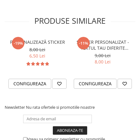
VANATOARE - PESCUIT
PRODUSE SIMILARE
PERSONALIZEAZĂ STICKER
STICKER PERSONALIZAT -
-19%
-11%
TEXTUL TAU DIFERITE
8,00 Lei
FONTURI
9,00 Lei
6,50 Lei
8,00 Lei
CONFIGUREAZA
CONFIGUREAZA
Newsletter
Nu rata ofertele si promotiile noastre
Vreau sa primesc newsletter cu promotiile