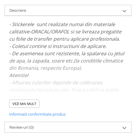
PAUL WALKER STICKER
Descriere
PENTRU FETE
PRODUSE IN TRENDING
- Stickerele sunt realizate numai din materiale
calitative-ORACAL/ORAFOL si se livreaza pregatite
SETURI STICKERE
cu folie de transfer pentru aplicare profesionala.
STICKERE CAPAC REZERVOR
- Coletul contine si instructiuni de aplicare.
STICKERE CRĂCIUN
- De asemenea sunt rezistente, la spalarea cu jetul
de apa, la zapada, soare etc.(la conditiile climatice
STICKERE CU ANIMALE
din Romania, respectiv Europa).
STICKERE GEAM MIC
Atentie!
STICKERE JDM
- Afisarea culorilor depinde de calibrarea
STICKERE PENTRU CAPOTA
monitorului/ecranului dvs. Este posibil sa existe
mici diferente de nuante.
STICKERE PENTRU LATERALE
VEZI MAI MULT
STICKERE PERSONALIZATE
- Pentru stickere personalizate si pentru a vizualiza
Informatii conformitate produs
STICKERE PRAGURI
portofoliul nostru va rugam sa ne contactati
aici!
STICKERE PRINTATE
Review-uri
(0)
STICKERE UTILAJE AGRICOLE