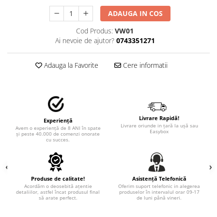
TRICOURI PESCUIT/VANATOARE
DAF
ADAUGA IN COS
TRICOURI SOFERI SI SOFERITE
IVECO
Cod Produs:
VW01
MAN
Ai nevoie de ajutor?
0743351271
MERCEDES CAMIOANE
RENAULT CAMIOANE
Adauga la Favorite
Cere informatii
VOLVO CAMIOANE
STICKERE MOTO/ATV
18+ STICKER
4X4/OFF ROAD STICKER
Livrare Rapidă!
Experiență
Livrare oriunde in țară la ușă sau
Avem o experiență de 8 ANI în spate
Easybox
BABY ON BOARD
și peste 40.000 de comenzi onorate
cu succes.
CAR AUDIO
DIVERSE
DRIFT
Produse de calitate!
Asistență Telefonică
Acordăm o deosebită ațentie
Oferim suport telefonic in alegerea
detaliilor, astfel încat produsul final
produselor în intervalul orar 09-17
LOW STICKERS
să arate perfect.
de luni până vineri.
PARASOLARE