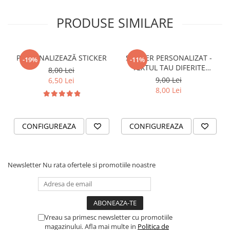
VANATOARE - PESCUIT
PRODUSE SIMILARE
PERSONALIZEAZĂ STICKER
STICKER PERSONALIZAT -
-19%
-11%
TEXTUL TAU DIFERITE
8,00 Lei
FONTURI
9,00 Lei
6,50 Lei
8,00 Lei
CONFIGUREAZA
CONFIGUREAZA
Newsletter
Nu rata ofertele si promotiile noastre
Vreau sa primesc newsletter cu promotiile
magazinului. Afla mai multe in
Politica de