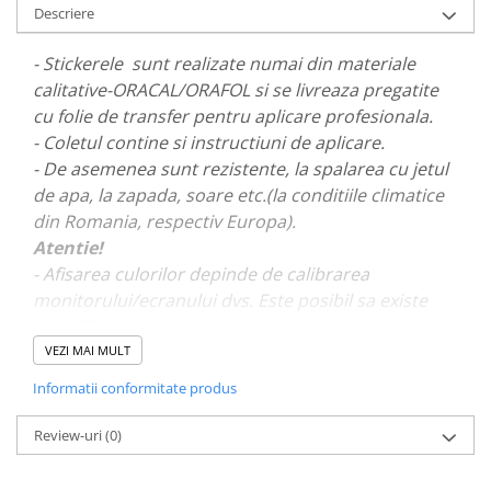
Descriere
PAUL WALKER STICKER
PENTRU FETE
- Stickerele sunt realizate numai din materiale
PRODUSE IN TRENDING
calitative-ORACAL/ORAFOL si se livreaza pregatite
cu folie de transfer pentru aplicare profesionala.
SETURI STICKERE
- Coletul contine si instructiuni de aplicare.
STICKERE CAPAC REZERVOR
- De asemenea sunt rezistente, la spalarea cu jetul
STICKERE CRĂCIUN
de apa, la zapada, soare etc.(la conditiile climatice
STICKERE CU ANIMALE
din Romania, respectiv Europa).
Atentie!
STICKERE GEAM MIC
- Afisarea culorilor depinde de calibrarea
STICKERE JDM
monitorului/ecranului dvs. Este posibil sa existe
STICKERE PENTRU CAPOTA
mici diferente de nuante.
VEZI MAI MULT
STICKERE PENTRU LATERALE
- Pentru stickere personalizate si pentru a vizualiza
Informatii conformitate produs
STICKERE PERSONALIZATE
portofoliul nostru va rugam sa ne contactati
aici!
STICKERE PRAGURI
Review-uri
(0)
STICKERE PRINTATE
STICKERE UTILAJE AGRICOLE