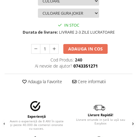
TRICOURI PESCUIT/VANATOARE
DAF
TRICOURI SOFERI SI SOFERITE
IVECO
MAN
IN STOC
MERCEDES CAMIOANE
Durata de livrare:
LIVRARE 2-3 ZILE LUCRATOARE
RENAULT CAMIOANE
VOLVO CAMIOANE
ADAUGA IN COS
STICKERE MOTO/ATV
Cod Produs:
240
18+ STICKER
Ai nevoie de ajutor?
0743351271
4X4/OFF ROAD STICKER
Adauga la Favorite
Cere informatii
BABY ON BOARD
CAR AUDIO
DIVERSE
DRIFT
Livrare Rapidă!
Experiență
Livrare oriunde in țară la ușă sau
Avem o experiență de 8 ANI în spate
LOW STICKERS
Easybox
și peste 40.000 de comenzi onorate
cu succes.
PARASOLARE