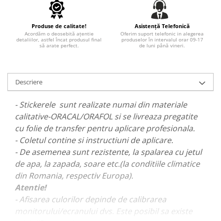
PAUL WALKER STICKER
PENTRU FETE
Produse de calitate!
Asistență Telefonică
Acordăm o deosebită ațentie
Oferim suport telefonic in alegerea
PRODUSE IN TRENDING
detaliilor, astfel încat produsul final
produselor în intervalul orar 09-17
să arate perfect.
de luni până vineri.
SETURI STICKERE
STICKERE CAPAC REZERVOR
Descriere
STICKERE CRĂCIUN
STICKERE CU ANIMALE
- Stickerele sunt realizate numai din materiale
STICKERE GEAM MIC
calitative-ORACAL/ORAFOL si se livreaza pregatite
cu folie de transfer pentru aplicare profesionala.
STICKERE JDM
- Coletul contine si instructiuni de aplicare.
STICKERE PENTRU CAPOTA
- De asemenea sunt rezistente, la spalarea cu jetul
STICKERE PENTRU LATERALE
de apa, la zapada, soare etc.(la conditiile climatice
din Romania, respectiv Europa).
STICKERE PERSONALIZATE
Atentie!
STICKERE PRAGURI
- Afisarea culorilor depinde de calibrarea
STICKERE PRINTATE
monitorului/ecranului dvs. Este posibil sa existe
STICKERE UTILAJE AGRICOLE