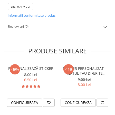
mici diferente de nuante.
VEZI MAI MULT
VANATOARE - PESCUIT
- Pentru stickere personalizate si pentru a vizualiza
Informatii conformitate produs
portofoliul nostru va rugam sa ne contactati
aici!
Review-uri
(0)
PRODUSE SIMILARE
PERSONALIZEAZĂ STICKER
STICKER PERSONALIZAT -
-19%
-11%
TEXTUL TAU DIFERITE
8,00 Lei
FONTURI
9,00 Lei
6,50 Lei
8,00 Lei
CONFIGUREAZA
CONFIGUREAZA